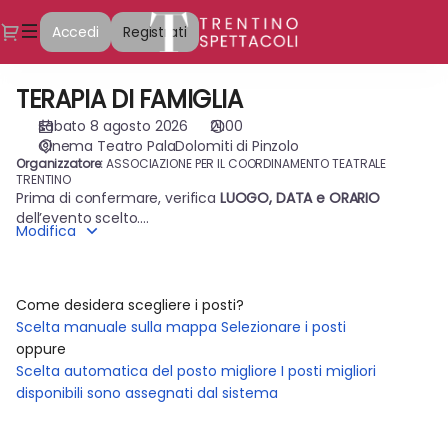
Selezione
Dialogo
Accedi
Registrati
posti
[Cinema
Teatro
TERAPIA DI FAMIGLIA
TERAPIA
PalaDolomiti
DI
di
sabato 8 agosto 2026
21:00
FAMIGLIA
Pinzolo
Cinema Teatro PalaDolomiti di Pinzolo
|
Organizzatore:
ASSOCIAZIONE PER IL COORDINAMENTO TEATRALE
TRENTINO
08.08.2026
Prima di confermare, verifica
LUOGO, DATA e ORARIO
-
dell’evento scelto.
21:00
Modifica
I biglietti emessi NON sono rimborsabili.
|
TERAPIA
DI
Come desidera scegliere i posti?
FAMIGLIA]
Scelta manuale sulla mappa
Selezionare i posti
-
oppure
Coordinamento
Scelta automatica del posto migliore
I posti migliori
Teatrale
disponibili sono assegnati dal sistema
Trentino